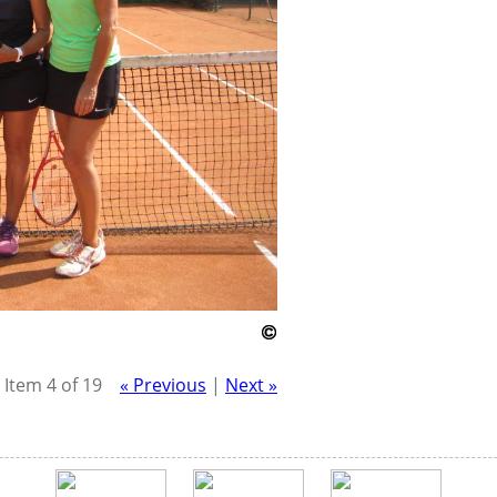
Item 4 of 19
« Previous
|
Next »