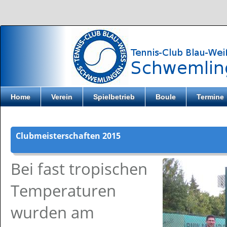
Direkt zum Inhalt
Home
Verein
Spielbetrieb
Boule
Termine
Clubmeisterschaften 2015
Bei fast tropischen
Temperaturen
wurden am